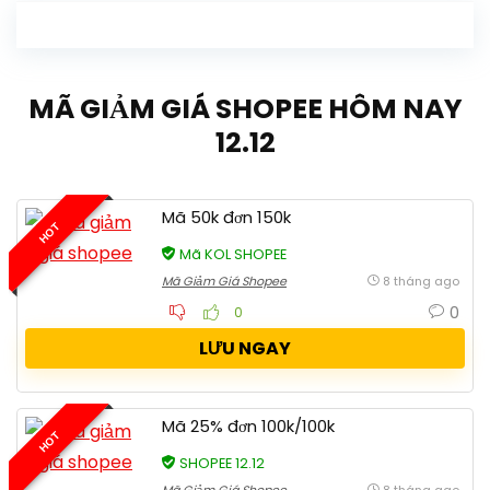
MÃ GIẢM GIÁ SHOPEE HÔM NAY
12.12
Mã 50k đơn 150k
HOT
Mã KOL SHOPEE
Mã Giảm Giá Shopee
8 tháng ago
0
0
LƯU NGAY
Mã 25% đơn 100k/100k
HOT
SHOPEE 12.12