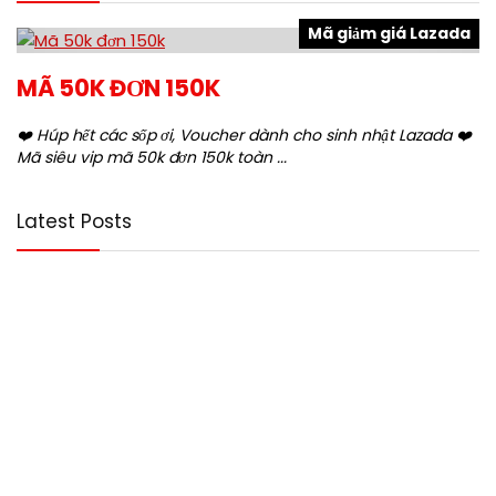
Mã giảm giá Lazada
MÃ 50K ĐƠN 150K
❤️ Húp hết các sốp ơi, Voucher dành cho sinh nhật Lazada ❤️
Mã siêu vip mã 50k đơn 150k toàn ...
Latest Posts
Mã 50k đơn 150k
Mã giảm giá Lazada
0
Full mã giảm giá Lazada sinh nhật lần thứ
14
Blog
0