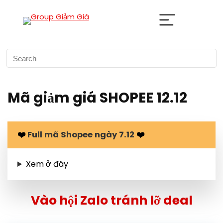
Mã giảm giá SHOPEE 12.12
❤️
Full mã Shopee ngày 7.12
❤️
Xem
ở đây
Vào hội Zalo tránh lỡ deal