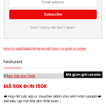
Don't worry, we don't spam
How to add Mailchimp email form to post or page
Featured
Mã giảm giá Lazada
MÃ 50K ĐƠN 150K
❤️ Húp hết các sốp ơi, Voucher dành cho sinh nhật Lazada ❤️
Mã siêu vip mã 50k đơn 150k toàn ...