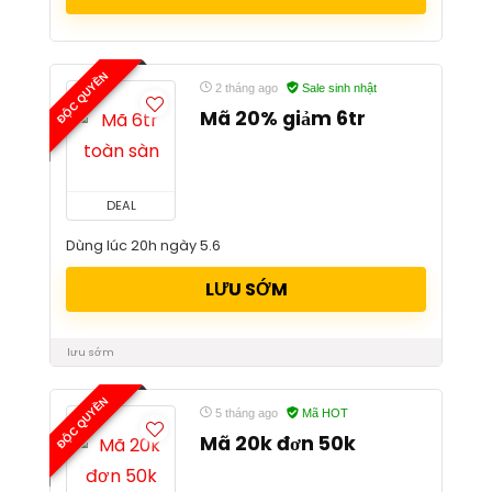
ĐỘC QUYỀN
2 tháng ago
Sale sinh nhật
Mã 20% giảm 6tr
DEAL
Dùng lúc 20h ngày 5.6
LƯU SỚM
lưu sớm
ĐỘC QUYỀN
5 tháng ago
Mã HOT
Mã 20k đơn 50k