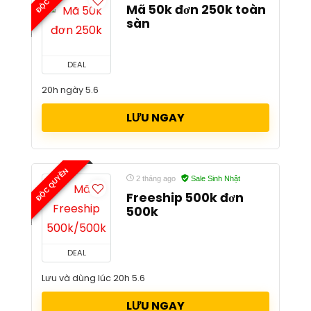
Mã 50k đơn 250k toàn
sàn
DEAL
20h ngày 5.6
LƯU NGAY
ĐỘC QUYỀN
2 tháng ago
Sale Sinh Nhật
Freeship 500k đơn
500k
DEAL
Lưu và dùng lúc 20h 5.6
LƯU NGAY